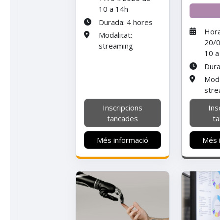
10 a 14h
Durada: 4 hores
Hora
Modalitat:
20/
streaming
10 a
Dura
Moda
stre
Inscripcions
Ins
tancades
t
Més informació
Més 