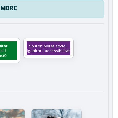
EMBRE
litat
Sostenibilitat social,
l i
igualtat i accessibilitat
ació