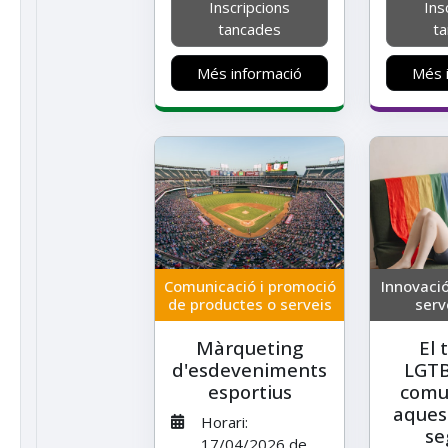
Inscripcions
Ins
tancades
t
Més informació
Més 
Comunicació i promoció
Innovació
de productes o serveis
serv
Màrqueting
El 
d'esdeveniments
LGTB
esportius
comu
aquest
Horari:
se
17/04/2026 de