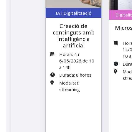
IA i Digitalització
Digitali
Creació de
Micro
continguts amb
intel·ligència
Horar
artificial
14/
Horari: 4 i
10 a
6/05/2026 de 10
Dura
a 14h
Moda
Durada: 8 hores
stre
Modalitat:
streaming