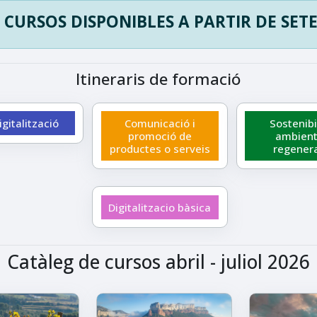
 CURSOS DISPONIBLES A PARTIR DE SET
Itineraris de formació
Digitalització
Comunicació i
Sostenibi
promoció de
ambienta
productes o serveis
regener
Digitalitzacio bàsica
Catàleg de cursos abril - juliol 2026