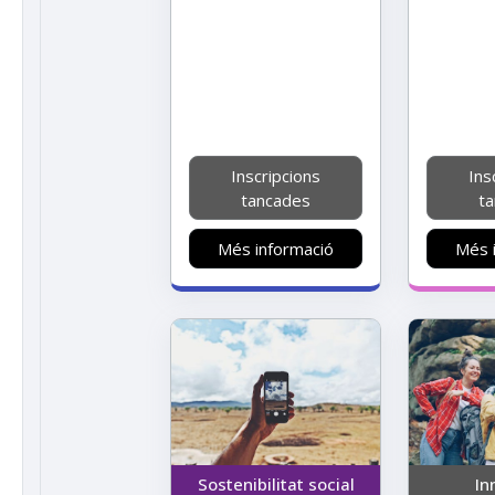
Inscripcions
Ins
tancades
t
Més informació
Més 
Sostenibilitat social
In