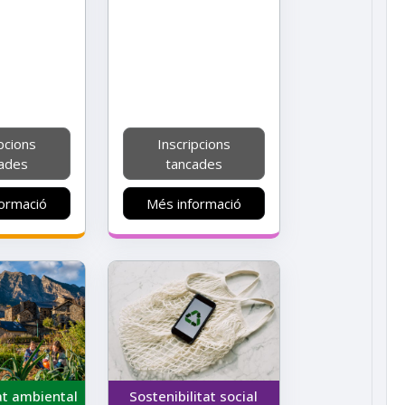
pcions
Inscripcions
ades
tancades
ormació
Més informació
at ambiental
Sostenibilitat social