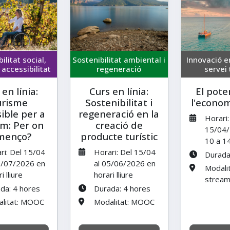
ilitat social,
Sostenibilitat ambiental i
Innovació e
i accessibilitat
regeneració
servei 
 en línia:
Curs en línia:
El pote
urisme
Sostenibilitat i
l'econom
ible per a
regeneració en la
Horari:
m: Per on
creació de
15/04/
menço?
producte turístic
10 a 1
ri: Del 15/04
Horari: Del 15/04
Durada
1/07/2026 en
al 05/06/2026 en
Modalit
i lliure
horari lliure
stream
da: 4 hores
Durada: 4 hores
litat: MOOC
Modalitat: MOOC