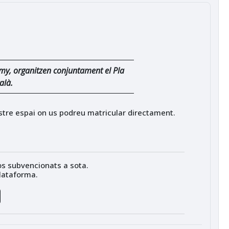
emy, organitzen conjuntament el Pla
alà.
ostre espai on us podreu matricular directament.
sos subvencionats a sota.
plataforma.