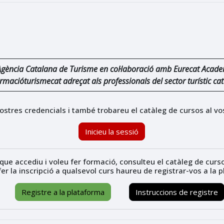
'Agència Catalana de Turisme en col·laboració amb Eurecat Acad
rmacióturismecat adreçat als professionals del sector turístic cat
 vostres credencials i també trobareu el catàleg de cursos al v
Inicieu la sessió
que accediu i voleu fer formació, consulteu el catàleg de cur
er la inscripció a qualsevol curs haureu de registrar-vos a la 
Registre a la plataforma
Instruccions de registre