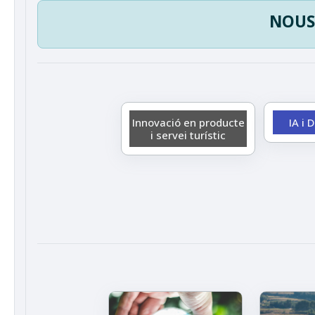
NOUS
Innovació en producte
IA i 
i servei turístic