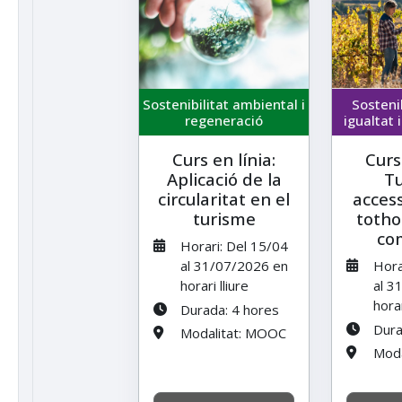
Sostenibilitat ambiental i
Sostenib
regeneració
igualtat 
Curs en línia:
Curs
Aplicació de la
T
circularitat en el
access
turisme
totho
co
Horari: Del 15/04
al 31/07/2026 en
Hora
horari lliure
al 3
horar
Durada: 4 hores
Dura
Modalitat: MOOC
Moda