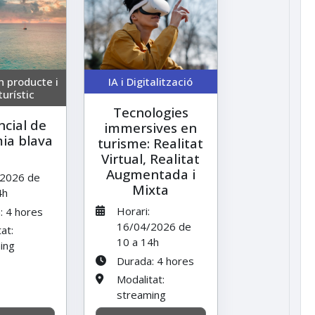
n producte i
IA i Digitalització
turístic
Tecnologies
ncial de
immersives en
ia blava
turisme: Realitat
Virtual, Realitat
Augmentada i
2026 de
Mixta
4h
Horari:
: 4 hores
16/04/2026 de
at:
10 a 14h
ing
Durada: 4 hores
Modalitat:
streaming