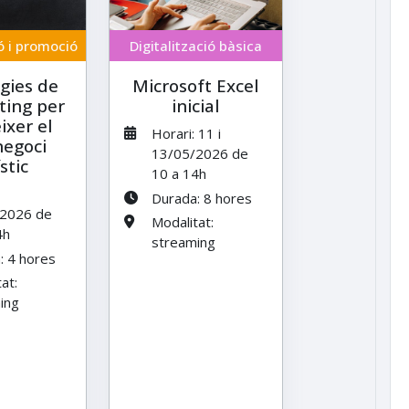
 i promoció
Digitalització bàsica
gies de
Microsoft Excel
ing per
inicial
ixer el
Horari: 11 i
egoci
13/05/2026 de
stic
10 a 14h
Durada: 8 hores
2026 de
Modalitat:
4h
streaming
: 4 hores
at:
ing