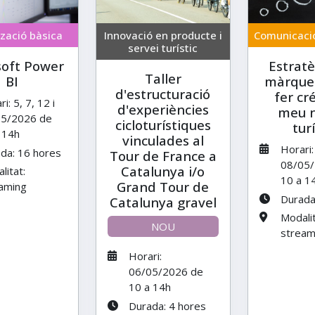
tzació bàsica
Innovació en producte i
Comunicació
servei turístic
soft Power
Estratè
Taller
BI
màrquet
d'estructuració
fer cré
i: 5, 7, 12 i
d'experiències
meu n
05/2026 de
cicloturístiques
turí
 14h
vinculades al
Horari:
da: 16 hores
Tour de France a
08/05/
Catalunya i/o
litat:
10 a 1
Grand Tour de
aming
Durada
Catalunya gravel
Modalit
NOU
stream
Horari:
06/05/2026 de
10 a 14h
Durada: 4 hores