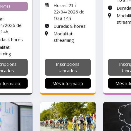
10 a 1
Horari: 21 i
NOU
Durada
22/04/2026 de
Modalit
10 a 14h
ri:
stream
04/2026 de
Durada: 8 hores
 14h
Modalitat:
da: 4 hores
streaming
litat:
aming
cripcions
Inscripcions
Inscri
ancades
tancades
tanc
informació
Més informació
Més inf