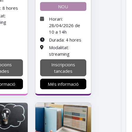
4h
NOU
: 8 hores
at:
Horari:
ing
28/04/2026 de
10 a 14h
Durada: 4 hores
Modalitat:
streaming
pcions
Inscripcions
ades
tancades
ormació
Més informació