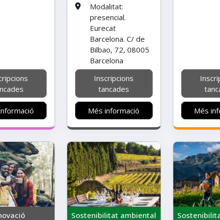
Modalitat:
presencial.
Eurecat
Barcelona. C/ de
Bilbao, 72, 08005
Barcelona
cripcions
Inscripcions
Inscri
ancades
tancades
tanc
informació
Més informació
Més inf
novació
Sostenibilitat ambiental
Sostenibilit