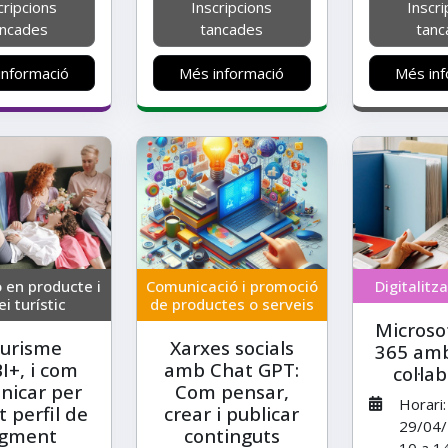
cripcions
Inscripcions
Inscri
ancades
tancades
tanc
informació
Més informació
Més inf
 en producte i
Comunicació i promoció
Digitalitz
ei turístic
de productes o serveis
Microsof
turisme
Xarxes socials
365 amb
I+, i com
amb Chat GPT:
col·la
nicar per
Com pensar,
Horari:
 perfil de
crear i publicar
29/04/
gment
continguts