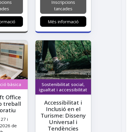
pcions
Inscripcions
ades
tancades
ormació
Més informació
ació bàsica
Sostenibilitat social,
igualtat i accessibilitat
t Office
Accessibilitat i
 treball
Inclusió en el
boratiu
Turisme: Disseny
 27 i
Universal i
2026 de
Tendències